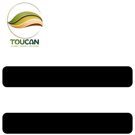
跳
到
内
容