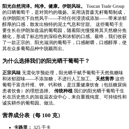
阳光自然润泽。纯净。健康。伊朗风味。
Toucan Trade Group
的日晒葡萄干，是对简约的颂扬。采用汤普森无籽葡萄制成，
在伊朗阳光下自然风干——不经任何浸渍或添加——带来浓郁
醇厚的口感，散发出独特的泥土气息和甘甜。
这些葡萄干主
要生长在伊朗加兹温的葡萄园，随着阳光慢慢将其天然糖分焦
糖化，形成了标志性的深棕色和浓郁的口感。最终，我们收获
了一款正宗的、阳光滋润的葡萄干，口感耐嚼，口感醇厚，使
其在众多葡萄品种中脱颖而出。
为什么选择我们的阳光晒干葡萄干？
正宗风味
无需化学预处理，阳光晒干赋予葡萄干天然焦糖味
和浓郁甜味——不添加糖，不进行人工加工。
天然营养
这些
葡萄干富含纤维、钾、钙和铁，是注重健康饮食（包括糖尿病
患者饮食）的理想选择。
传统种植
我们的阳光晒干葡萄干生
长在历史悠久的加兹温农业中心，来自重视纯度、可持续性和
诚实耕作的葡萄园。做法。
营养成分表（每 100 克）
卡路里：
325 千卡