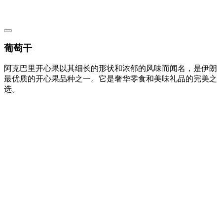
葡萄干
阿克巴里开心果以其细长的形状和浓郁的风味而闻名，是伊朗
最优质的开心果品种之一。它是奢华零食和美味礼品的完美之
选。