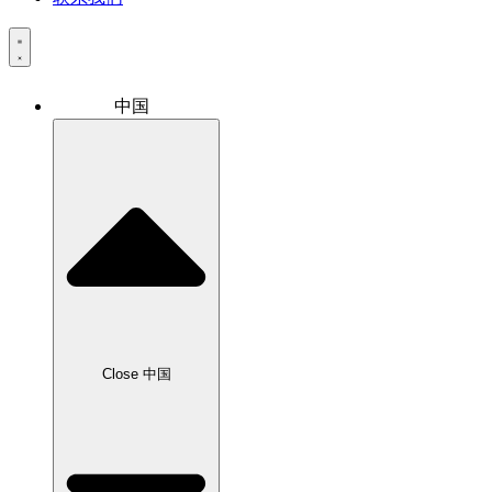
中国
Close 中国