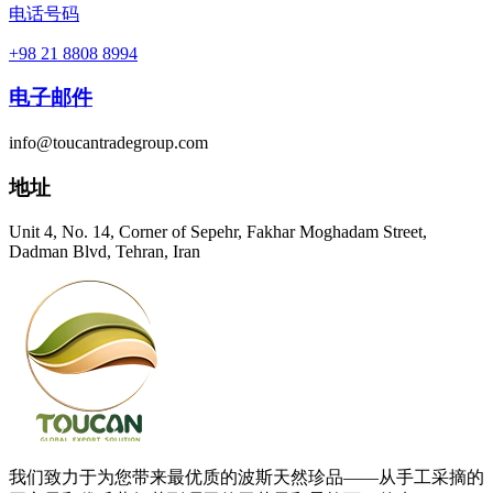
电话号码
+98 21 8808 8994
电子邮件
info@toucantradegroup.com
地址
Unit 4, No. 14, Corner of Sepehr, Fakhar Moghadam Street,
Dadman Blvd, Tehran, Iran
我们致力于为您带来最优质的波斯天然珍品——从手工采摘的