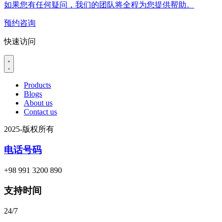
如果您有任何疑问，我们的团队将全程为您提供帮助。
预约咨询
快速访问
Products
Blogs
About us
Contact us
2025-版权所有
电话号码
+98 991 3200 890
支持时间
24/7