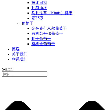
拉比日期
扎赫迪枣
马扎法蒂（Kimia）椰枣
塞耶枣
葡萄干
金色克什米尔葡萄干
有机苏丹娜葡萄干
晒干葡萄干
有机金葡萄干
博客
关于我们
联系我们
Search