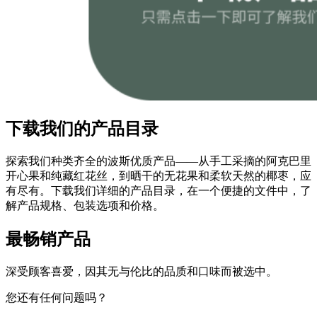
下载我们的产品目录
探索我们种类齐全的波斯优质产品——从手工采摘的阿克巴里
开心果和纯藏红花丝，到晒干的无花果和柔软天然的椰枣，应
有尽有。下载我们详细的产品目录，在一个便捷的文件中，了
解产品规格、包装选项和价格。
最畅销产品
深受顾客喜爱，因其无与伦比的品质和口味而被选中。
您还有
任何问题吗？