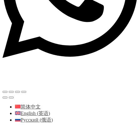
简体中文
English
(
英语
)
Русский
(
俄语
)