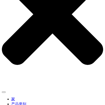
家
产品类别