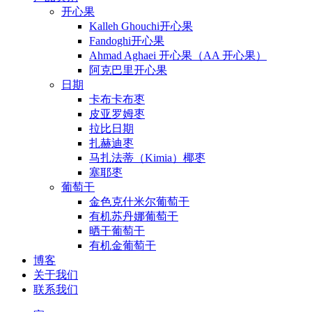
开心果
Kalleh Ghouchi开心果
Fandoghi开心果
Ahmad Aghaei 开心果（AA 开心果）
阿克巴里开心果
日期
卡布卡布枣
皮亚罗姆枣
拉比日期
扎赫迪枣
马扎法蒂（Kimia）椰枣
塞耶枣
葡萄干
金色克什米尔葡萄干
有机苏丹娜葡萄干
晒干葡萄干
有机金葡萄干
博客
关于我们
联系我们