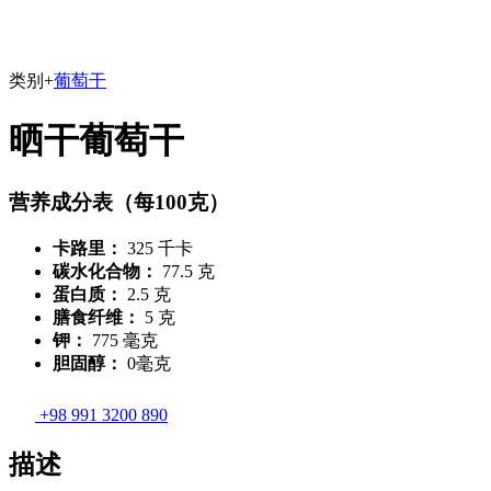
类别+
葡萄干
晒干葡萄干
营养成分表（每100克）
卡路里：
325 千卡
碳水化合物：
77.5 克
蛋白质：
2.5 克
膳食纤维：
5 克
钾：
775 毫克
胆固醇：
0毫克
+98 991 3200 890
描述